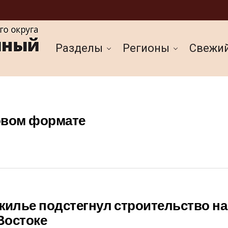
Разделы
Регионы
Cвежи
овом формате
жилье подстегнул строительство на
Востоке