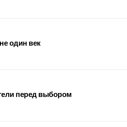
не один век
тели перед выбором