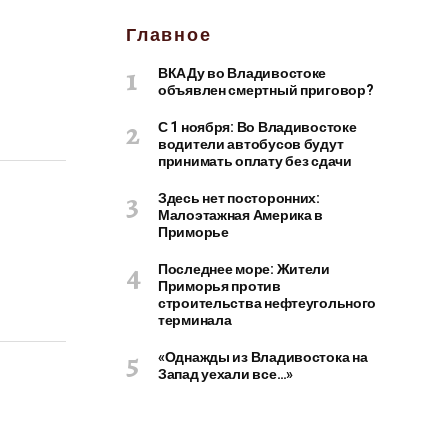
Главное
ВКАДу во Владивостоке
объявлен смертный приговор?
С 1 ноября: Во Владивостоке
водители автобусов будут
принимать оплату без сдачи
Здесь нет посторонних:
Малоэтажная Америка в
Приморье
Последнее море: Жители
Приморья против
строительства нефтеугольного
терминала
«Однажды из Владивостока на
Запад уехали все…»