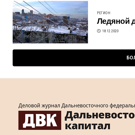
РЕГИОН
Ледяной д
18.12.2020
БО