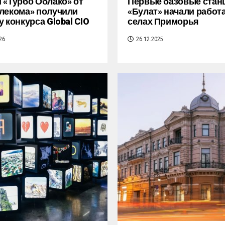
 «Турбо Облако» от
Первые базовые стан
лекома» получили
«Булат» начали работа
у конкурса Global CIO
селах Приморья
26
26.12.2025