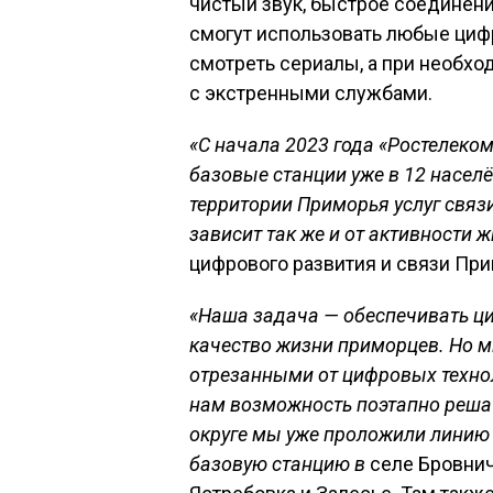
чистый звук, быстрое соединени
смогут использовать любые циф
смотреть сериалы, а при необхо
с экстренными службами.
«С начала 2023 года «Ростелеком
базовые станции уже в 12 насел
территории Приморья услуг связ
зависит так же и от активности ж
цифрового развития и связи При
«
Наша задача — обеспечивать ц
качество жизни
приморцев
.
Но м
отрезанными от цифровых техно
нам возможность поэтапно решат
округе мы
уже проложили линию 
базовую станцию в
селе Бровнич