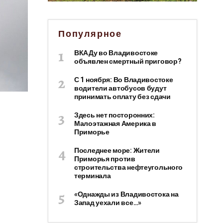
Популярное
ВКАДу во Владивостоке
объявлен смертный приговор?
С 1 ноября: Во Владивостоке
водители автобусов будут
принимать оплату без сдачи
Здесь нет посторонних:
Малоэтажная Америка в
Приморье
Последнее море: Жители
Приморья против
строительства нефтеугольного
терминала
«Однажды из Владивостока на
Запад уехали все…»