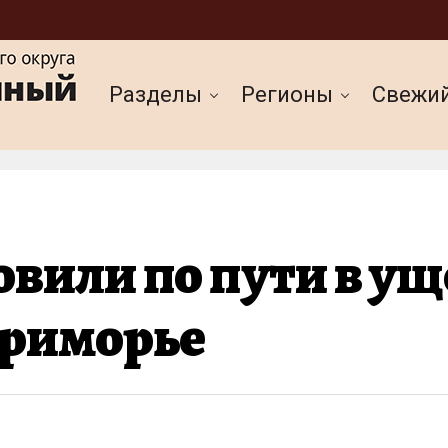
Разделы
Регионы
Cвежи
вили по пути в ущ
Приморье