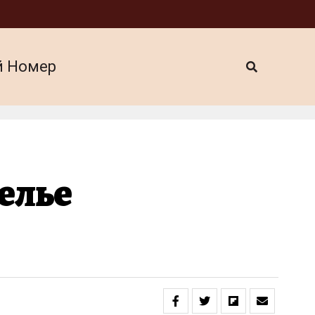
й Номер
елье