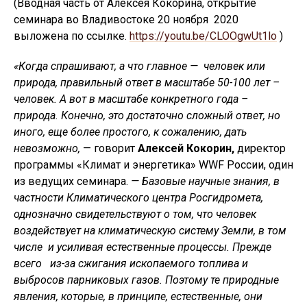
(Вводная часть от Алексея Кокорина, открытие
семинара во Владивостоке 20 ноября 2020
выложена по ссылке.
https://youtu.be/CLOOgwUt1lo
)
«Когда спрашивают, а что главное — человек или
природа, правильный ответ в масштабе 50-100 лет –
человек. А вот в масштабе конкретного года –
природа. Конечно, это достаточно сложный ответ, но
иного, еще более простого, к сожалению, дать
невозможно,
— говорит
Алексей Кокорин,
директор
программы «Климат и энергетика» WWF России, один
из ведущих семинара.
— Базовые научные знания, в
частности Климатического центра Росгидромета,
однозначно свидетельствуют о том, что человек
воздействует на климатическую систему Земли, в том
числе и усиливая естественные процессы. Прежде
всего из-за сжигания ископаемого топлива и
выбросов парниковых газов. Поэтому те природные
явления, которые, в принципе, естественные, они