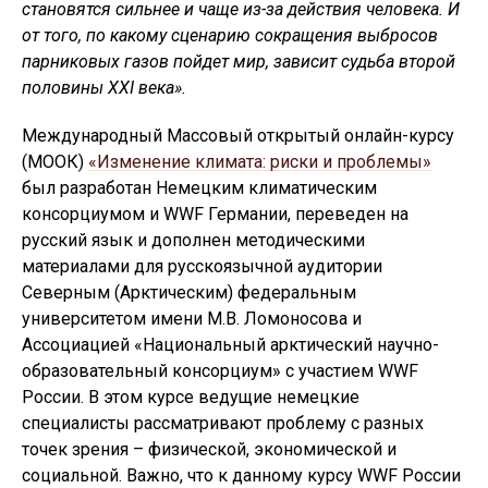
становятся сильнее и чаще из-за действия человека.
И
от того, по какому сценарию сокращения выбросов
парниковых газов пойдет мир, зависит судьба второй
половины
XXI
века».
Международный Массовый открытый онлайн-курсу
(МООК)
«Изменение климата: риски и проблемы»
был разработан Немецким климатическим
консорциумом и WWF Германии, переведен на
русский язык и дополнен методическими
материалами для русскоязычной аудитории
Северным (Арктическим) федеральным
университетом имени М.В. Ломоносова и
Ассоциацией «Национальный арктический научно-
образовательный консорциум» с участием WWF
России. В этом курсе ведущие немецкие
специалисты рассматривают проблему с разных
точек зрения – физической, экономической и
социальной. Важно, что к данному курсу WWF России