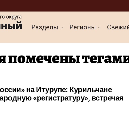
Разделы
Регионы
Cвежи
я помечены тегами
оссии» на Итурупе: Курильчане
ародную «регистратуру», встречая