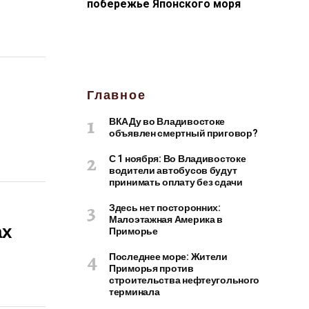
побережье Японского моря
Главное
ВКАДу во Владивостоке
объявлен смертный приговор?
С 1 ноября: Во Владивостоке
водители автобусов будут
принимать оплату без сдачи
Здесь нет посторонних:
Малоэтажная Америка в
ах
Приморье
Последнее море: Жители
Приморья против
строительства нефтеугольного
терминала