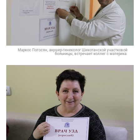
Маркос Погосян, акушер-гинеколог Шикотанской участковой
больницы, встречает коллег с материка.