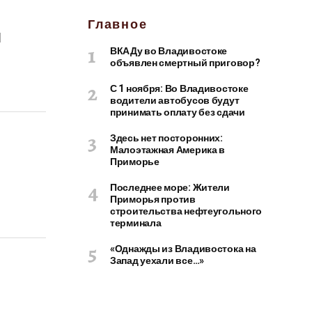
Главное
я
ВКАДу во Владивостоке
объявлен смертный приговор?
С 1 ноября: Во Владивостоке
водители автобусов будут
принимать оплату без сдачи
Здесь нет посторонних:
Малоэтажная Америка в
Приморье
Последнее море: Жители
Приморья против
строительства нефтеугольного
терминала
«Однажды из Владивостока на
Запад уехали все…»