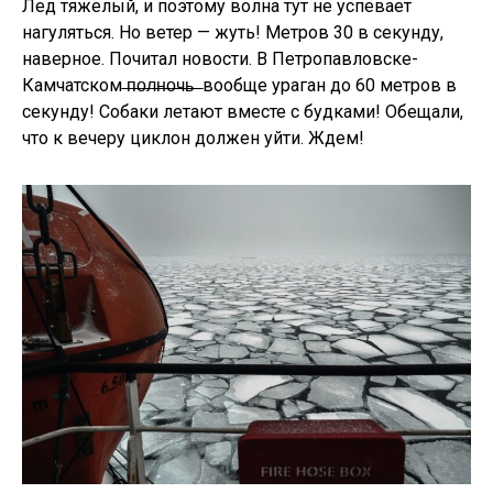
Лед тяжелый, и поэтому волна тут не успевает
нагуляться. Но ветер — жуть! Метров 30 в секунду,
наверное. Почитал новости. В Петропавловске-
Камчатском ̶п̶о̶л̶н̶о̶ч̶ь̶ ̶ вообще ураган до 60 метров в
секунду! Собаки летают вместе с будками! Обещали,
что к вечеру циклон должен уйти. Ждем!