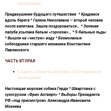
экспедиция
Предвкушение будущего путешествия * Крадемся
вдоль берега * Галина Николаевна — второй человек
после капитана. Зашла поздороваться… * Зеленая
палуба усыпана белым «горохом»… * 9-бальные льды
* Вышли на «чистую» воду * Безмолвные
собеседники старшего механика Константина
Павлинского
.
ЧАСТЬ ВТОРАЯ
5 марта, «Капитан Мокеев»: Охотоморская
экспедиция
Настоящая морская собака Герда * Швартовка с
сухогрузом «Фрио Антверп» * Выборы Президента
РФ «под присмотром» Александра Ивановича
Мокеева