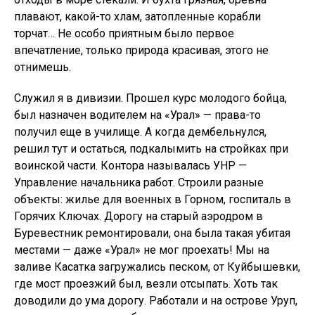
плавают, какой-то хлам, затопленные корабли
торчат… Не особо приятным было первое
впечатление, только природа красивая, этого не
отнимешь.
Служил я в дивизии. Прошел курс молодого бойца,
был назначен водителем на «Урал» — права-то
получил еще в училище. А когда дембельнулся,
решил тут и остаться, подкалымить на стройках при
воинской части. Контора называлась УНР —
Управление начальника работ. Строили разные
объекты: жилье для военных в Горном, госпиталь в
Горячих Ключах. Дорогу на старый аэродром в
Буревестник ремонтировали, она была такая убитая
местами — даже «Урал» не мог проехать! Мы на
заливе Касатка загружались песком, от Куйбышевки,
где мост проезжий был, везли отсыпать. Хоть так
доводили до ума дорогу. Работали и на острове Уруп,