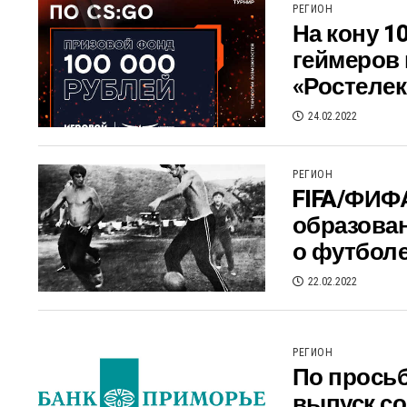
РЕГИОН
На кону 1
геймеров 
«Ростеле
24.02.2022
РЕГИОН
FIFA/ФИФА
образован
о футбол
22.02.2022
РЕГИОН
По просьб
выпуск с