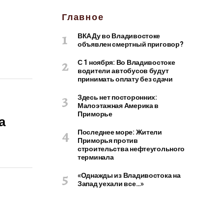
Главное
ВКАДу во Владивостоке
объявлен смертный приговор?
С 1 ноября: Во Владивостоке
водители автобусов будут
принимать оплату без сдачи
Здесь нет посторонних:
Малоэтажная Америка в
Приморье
а
Последнее море: Жители
Приморья против
строительства нефтеугольного
терминала
«Однажды из Владивостока на
Запад уехали все…»
л