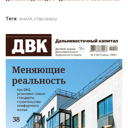
Теги:
земля
,
староверы