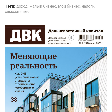
Теги:
доход
,
малый бизнес
,
Мой бизнес
,
налоги
,
самозанятые