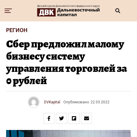
РЕГИОН
Сбер предложил малому
бизнесу систему
управления торговлей за
0 рублей
DVKapital
Опубликовано
22.03.2022