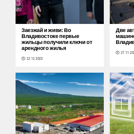
Заезжай и живи: Во
Две ав
Владивостоке первые
машино
жильцы получили ключи от
Влади
арендного жилья
27.11.20
22.12.2023