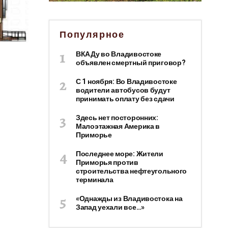
Популярное
ВКАДу во Владивостоке
объявлен смертный приговор?
С 1 ноября: Во Владивостоке
водители автобусов будут
принимать оплату без сдачи
Здесь нет посторонних:
Малоэтажная Америка в
Приморье
Последнее море: Жители
Приморья против
строительства нефтеугольного
терминала
«Однажды из Владивостока на
Запад уехали все…»