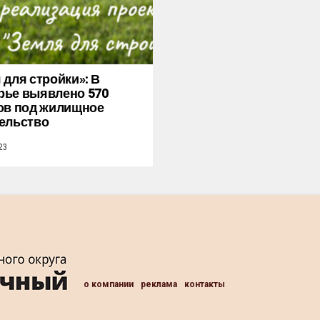
 для стройки»: В
ье выявлено 570
ов под жилищное
ельство
23
о компании
реклама
контакты