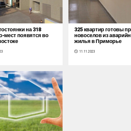
тостоянки на 318
325 квартир готовы п
-мест появятся во
новоселов из аварийн
востоке
жилья в Приморье
23
11.11.2023