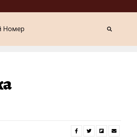
й Номер
ка