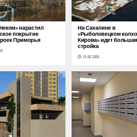
леком» нарастил
На Сахалине в
ское покрытие
«Рыболовецком колхо
троек Приморья
Кирова» идет больша
стройка
25
15.02.2025