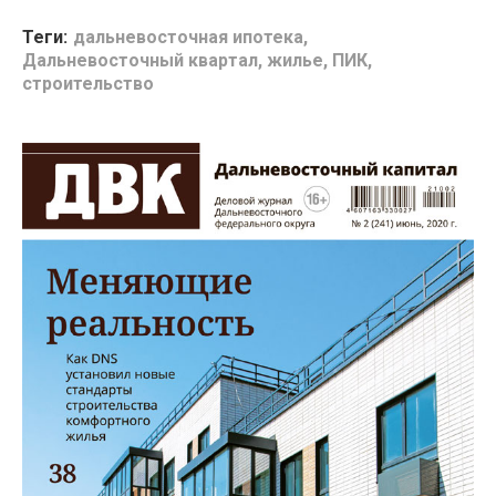
Теги:
дальневосточная ипотека
,
Дальневосточный квартал
,
жилье
,
ПИК
,
строительство