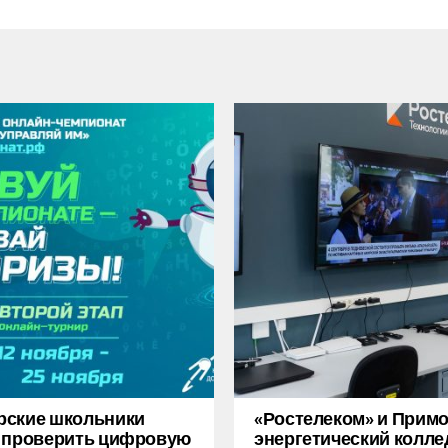
рские школьники
«Ростелеком» и Прим
 проверить цифровую
энергетический колле