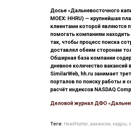
Досье «Дальневосточного кап
MOEX: HHRU) — крупнейшая пла
клиентами которой являются по
помогать компаниям находить 
так, чтобы процесс поиска со
доставлял обеим сторонам то
Обширная база компании содер
дневное количество вакансий в
SimilarWeb, hh.ru занимает тре
порталов по поиску работы и с
расчёт индексов NASDAQ Composi
Деловой журнал ДФО «Дальне
Теги:
HeadHunter
,
вакансии
,
кадры
,