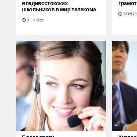
владивостокских
грамот
школьников в мир телекома
23.09.20
21.11.2025