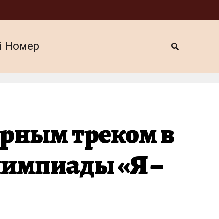
й Номер
ярным треком в
лимпиады «Я –