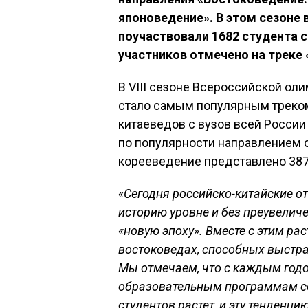
японоведение». В этом сезоне 
поучаствовали 1682 студента с
участников отмечено на треке 
В VIII сезоне Всероссийской о
стало самым популярным треком
китаеведов с вузов всей России
по популярности направлением с
корееведение представлено 387
«Сегодня российско-китайские о
историю уровне и без преувели
«новую эпоху».
Вместе с этим ра
востоковедах, способных выстр
Мы отмечаем, что с каждым годо
образовательным программам со
студентов растет, и эту тенден