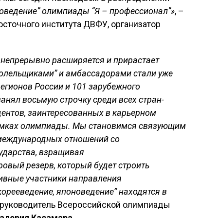
коведение” олимпиады “Я – профессионал”»
, –
осточного института ДВФУ, организатор
 непрерывно расширяется и прирастает
олельщиками” и амбассадорами стали уже
 регионов России и 101 зарубежного
 занял восьмую строчку среди всех стран-
удентов, заинтересованных в карьерном
рамках олимпиады. Мы становимся связующим
 международных отношений со
ударства, взращивая
вый резерв, который будет строить
тивные участники направления
корееведение, японоведение” находятся в
 руководитель Всероссийской олимпиады
алерия Касамара
.