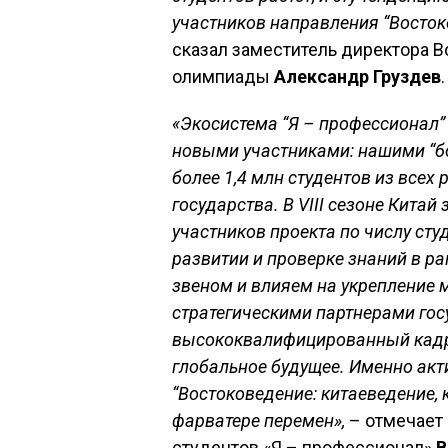
участников направления “Восто
сказал заместитель директора В
олимпиады
Александр Груздев
.
«Экосистема “Я – профессионал”
новыми участниками: нашими “б
более 1,4 млн студентов из всех
государства. В VIII сезоне Китай
участников проекта по числу ст
развитии и проверке знаний в 
звеном и влияем на укрепление
стратегическими партнерами гос
высококвалифицированный кадро
глобальное будущее. Именно ак
“Востоковедение: китаеведение, 
фарватере перемен»,
– отмечает
студентов «Я – профессионал»
В