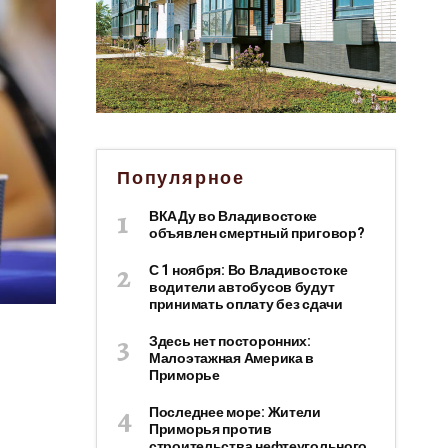
Популярное
ВКАДу во Владивостоке
объявлен смертный приговор?
С 1 ноября: Во Владивостоке
водители автобусов будут
принимать оплату без сдачи
Здесь нет посторонних:
Малоэтажная Америка в
Приморье
Последнее море: Жители
Приморья против
строительства нефтеугольного