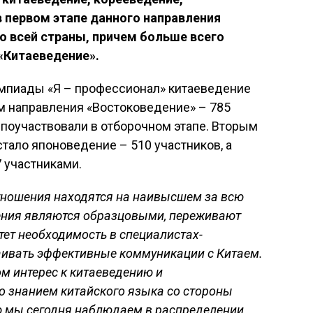
в первом этапе данного направления
о всей страны, причем больше всего
«Китаеведение».
лимпиады «Я – профессионал» китаеведение
 направления «Востоковедение» – 785
 поучаствовали в отборочном этапе. Вторым
тало японоведение – 510 участников, а
 участниками.
тношения находятся на наивысшем за всю
чения являются образцовыми, переживают
стет необходимость в специалистах-
аивать эффективные коммуникации с Китаем.
м интерес к китаеведению и
 знанием китайского языка со стороны
цию мы сегодня наблюдаем в распределении