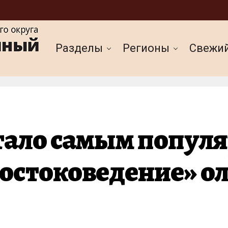
Разделы
Регионы
Cвежи
тало самым попул
остоковедение» о