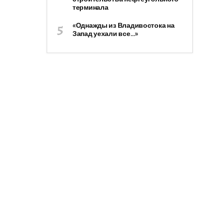
терминала
«Однажды из Владивостока на
Запад уехали все…»