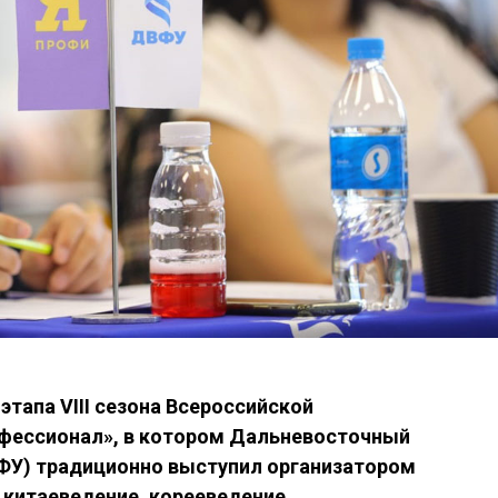
тапа VIII сезона Всероссийской
офессионал», в котором Дальневосточный
ФУ) традиционно выступил организатором
 китаеведение, корееведение,