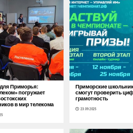
для Приморья:
Приморские школьни
леком» погружает
смогут проверить ци
остокских
грамотность
иков в мир телекома
23.09.2025
25