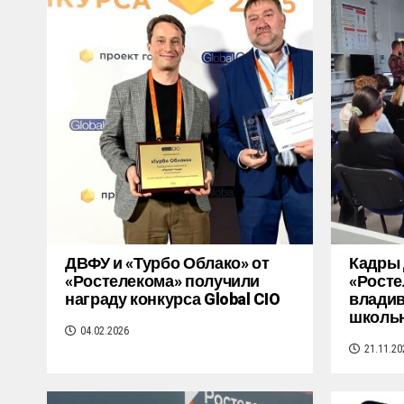
ДВФУ и «Турбо Облако» от
Кадры 
«Ростелекома» получили
«Росте
награду конкурса Global CIO
владив
школьн
04.02.2026
21.11.20