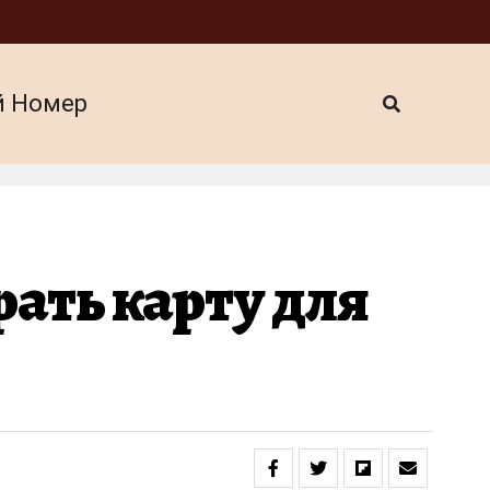
й Номер
рать карту для