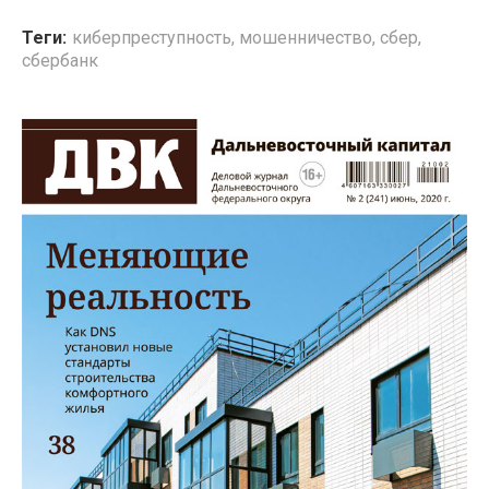
Теги:
киберпреступность
,
мошенничество
,
сбер
,
сбербанк