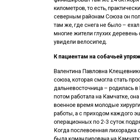
километров, то есть, практическ
северным районам Союза он пол
там же, где снега не было – еха
многие жители глухих деревень
увидели велосипед.
К пациентам на собачьей упря
Валентина Павловна Клещевнико
союза, которая смогла стать пр
дальневосточница – родилась в 
потом работала на Камчатке, он
военное время молодые хирурги
работы, а с приходом каждого э
операционных по 2-3 суток подр
Когда послевоенная лихорадка с
была командирована на Камчатк