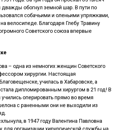
и дважды обогнул земной шар. В пути по
ьзовался собачьими и оленьими упряжками,
л на велосипеде. Благодаря Глебу Травину
 огромного Советского союза впервые
жке
ва – одна из немногих женщин Советского
офессором хирургии. Настоящая
Благовещенске, училась в Хабаровске, а
а стала дипломированным хирургом в 21 год! В
 учились оперировать прямо во время
шелона с раненными они не выходили из
яд.
хлынула, в 1947 году Валентина Павловна
у для организации хирургической службы на