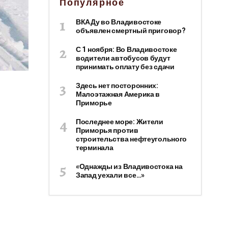
Популярное
ВКАДу во Владивостоке
объявлен смертный приговор?
С 1 ноября: Во Владивостоке
водители автобусов будут
принимать оплату без сдачи
Здесь нет посторонних:
Малоэтажная Америка в
Приморье
Последнее море: Жители
Приморья против
строительства нефтеугольного
терминала
«Однажды из Владивостока на
Запад уехали все…»