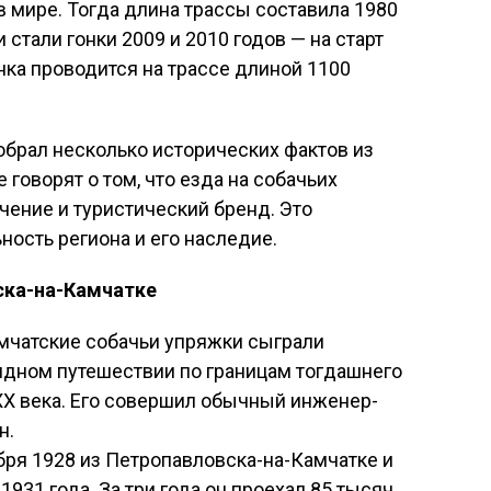
в мире. Тогда длина трассы составила 1980
тали гонки 2009 и 2010 годов — на старт
нка проводится на трассе длиной 1100
брал несколько исторических фактов из
 говорят о том, что езда на собачьих
ечение и туристический бренд. Это
ость региона и его наследие.
ска-на-Камчатке
камчатские собачьи упряжки сыграли
ядном путешествии по границам тогдашнего
XX века. Его совершил обычный инженер-
н.
бря 1928 из Петропавловска-на-Камчатке и
931 года. За три года он проехал 85 тысяч