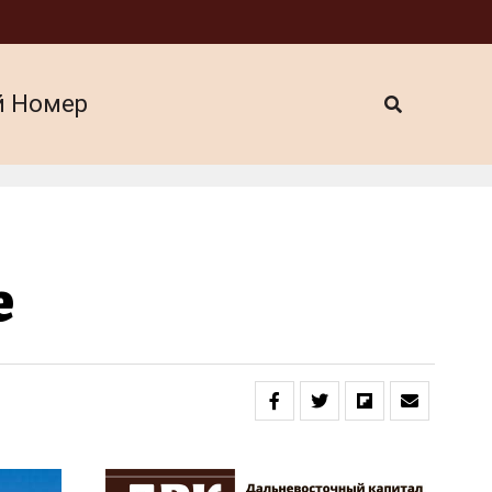
й Номер
е