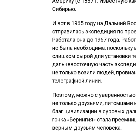
Америку (с 1867 г. Известную как
Сибирью.
И вот в 1965 году на Дальний Во
отправилась экспедиция по прое
Работала она до 1967 года. Раб
но была необходима, поскольку 
слишком сырой для установки т
дальневосточную часть экспедиц
не только возили людей, провиан
телеграфной линии.
Поэтому, можно с уверенностью 
не только друзьями, питомцами и
благ цивилизации в суровых да
гонка «Берингия» стала преемни
верным друзьям человека.