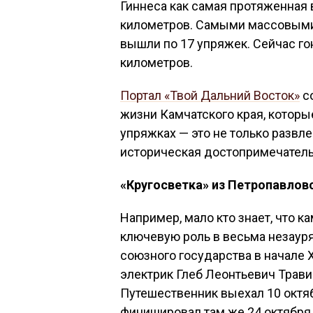
Гиннеса как самая протяженная 
километров. Самыми массовыми с
вышли по 17 упряжек. Сейчас го
километров.
Портал «Твой Дальний Восток»
со
жизни Камчатского края, которые
упряжках — это не только развл
историческая достопримечательн
«Кругосветка» из Петропавлов
Например, мало кто знает, что 
ключевую роль в весьма незаур
союзного государства в начале 
электрик Глеб Леонтьевич Трави
Путешественник выехал 10 октя
финишировал там же 24 октября 1