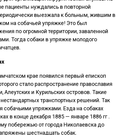
ие пациенты нуждались в повторной
периодически выезжала к больным, жившим в
ком на собачьей упряжке! Это был
ения по огромной территории, заваленной
и. Тогда собаки в упряжке молодого
мчатцев.
ах
Камчатском крае появился первый епископ
оторого стало распространение православия
, Алеутских и Курильских островов. Такие
 нестандартных транспортных решений. Так
я собачьими упряжками. Езда на собаках
ах в конце декабря 1885 — январе 1886 гг .
ому побережью от города Николаевска до
запряжены шестнадцать собак.