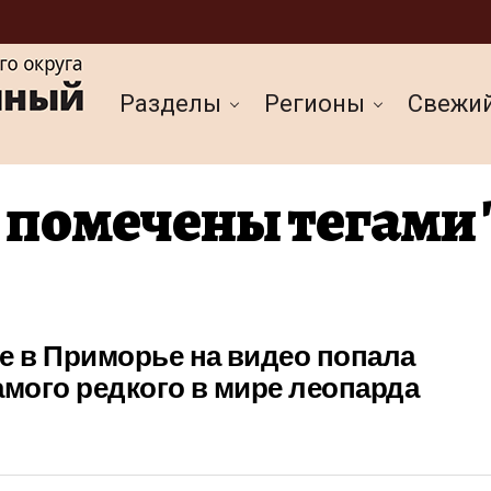
Разделы
Регионы
Cвежи
 помечены тегами
е в Приморье на видео попала
амого редкого в мире леопарда