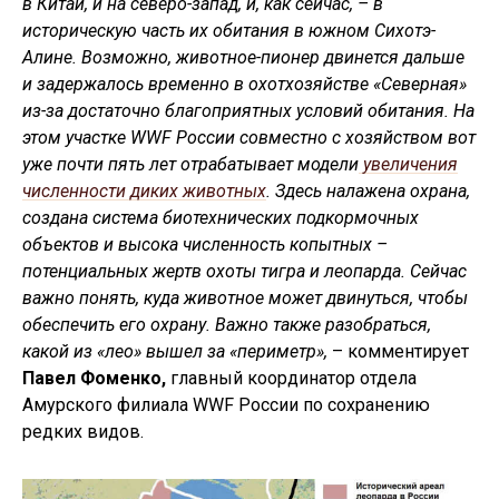
в Китай, и на северо-запад, и, как сейчас, – в
историческую часть их обитания в южном Сихотэ-
Алине. Возможно, животное-пионер двинется дальше
и задержалось временно в охотхозяйстве «Северная»
из-за достаточно благоприятных условий обитания. На
этом участке WWF России совместно с хозяйством вот
уже почти пять лет отрабатывает модели
увеличения
численности диких животных
. Здесь налажена охрана,
создана система биотехнических подкормочных
объектов и высока численность копытных –
потенциальных жертв охоты тигра и леопарда. Сейчас
важно понять, куда животное может двинуться, чтобы
обеспечить его охрану. Важно также разобраться,
какой из «лео» вышел за «периметр»,
– комментирует
Павел Фоменко,
главный координатор отдела
Амурского филиала WWF России по сохранению
редких видов.