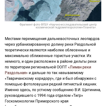
Фрагмент фото ФГБУ «Научно-исследовательский центр
космической гидрометеорологии»Планета».
Местами перемещения дальневосточных леопардов
через урбанизированную долину реки Раздольной
теоретически являются наиболее облесенные и
максимально сближенные гористые участки. Их
немного, и один расположен в районе дельты реки
по территории региональной ООПТ
«Лиман реки
Раздольная»
и дальше по так называемому
«Тавричанскому коридору», где и был обнаружен с
помощью фотоловушки редкий пятнистый хищник.
Именно здесь, по устному сообщению В.И. Щетинина,
руководившего с 1994 года отделом «Тигр»
Госкомэкологии Приморского края