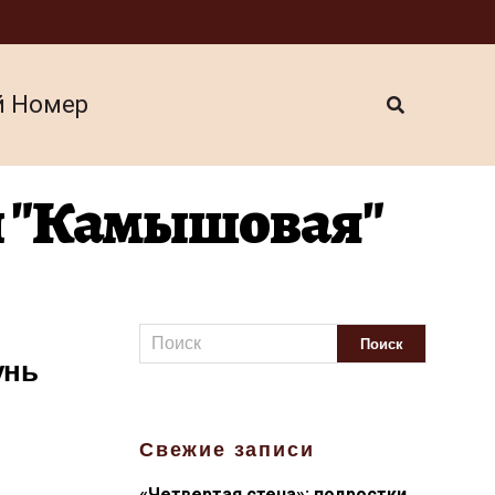
й Номер
и "Камышовая"
унь
Свежие записи
«Четвертая стена»: подростки