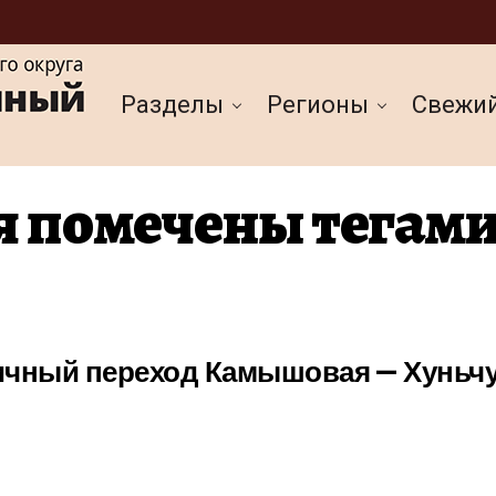
Разделы
Регионы
Cвежи
я помечены тегам
ничный переход Камышовая — Хуньч