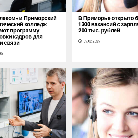
леком» и Приморский
В Приморье открыто 
тический колледж
1300 вакансий с зарпл
ают программу
200 тыс. рублей
овки кадров для
и связи
05.02.2025
25