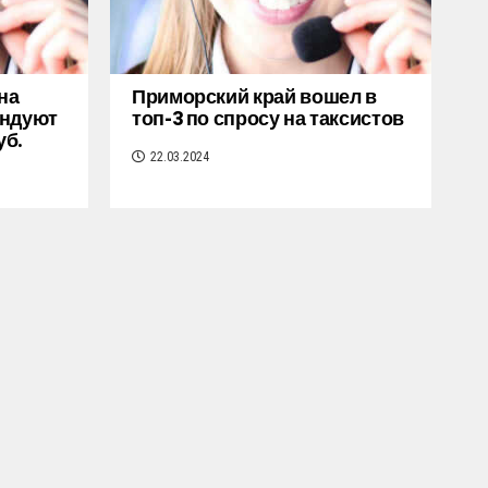
на
Приморский край вошел в
ендуют
топ-3 по спросу на таксистов
уб.
22.03.2024