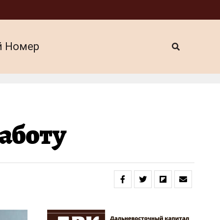
й Номер
аботу