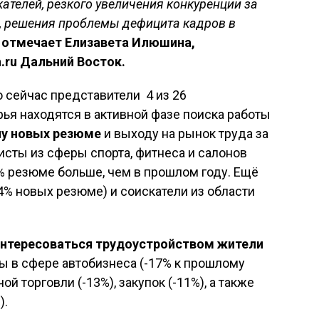
кателей, резкого увеличения конкуренции за
но, решения проблемы дефицита кадров в
отмечает Елизавета Илюшина,
h
.
ru
Дальний Восток.
о сейчас представители 4 из 26
я находятся в активной фазе поиска работы
лу новых резюме
и выходу на рынок труда за
сты из сферы спорта, фитнеса и салонов
% резюме больше, чем в прошлом году. Ещё
14% новых резюме) и соискатели из области
интересоваться трудоустройством жители
ы в сфере автобизнеса (-17% к прошлому
ной торговли (-13%), закупок (-11%), а также
).