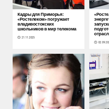
Кадры для Приморья:
«Росте
«Ростелеком» погружает
энерге
владивостокских
запуск
школьников в мир телекома
подгот
отрасл
21.11.2025
02.09.20