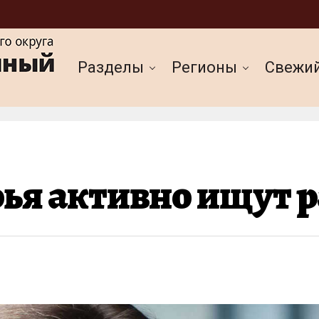
Разделы
Регионы
Cвежи
я активно ищут р