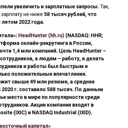
спели увеличить и зарплатные запросы.
Так,
 зарплату не ниже
58 тысяч рублей, что
 летом 2022 года.
итала»:
HeadHunter (hh.ru)
(NASDAQ: HHR;
тформа онлайн-рекрутинга в России,
чти 1,4 млн компаний. Цель HeadHunter –
сотрудников, а людям – работу, и делать
трудников и работы был быстрым и
лько положительные впечатления.
жит свыше 49 млн резюме, а среднее
 2020 г. составило 588 тысяч. По данным
тье место в мире по популярности среди
отрудников. Акции компании входят в
te (IXIC) и NASDAQ Industrial (IXID).
восточный капитал»