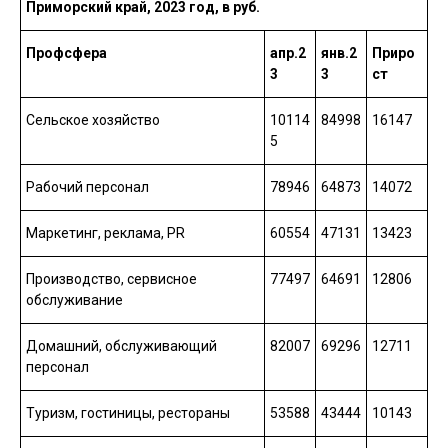
Приморский край, 2023 год, в руб.
Профсфера
апр.2
янв.2
Приро
3
3
ст
Сельское хозяйство
10114
84998
16147
5
Рабочий персонал
78946
64873
14072
Маркетинг, реклама, PR
60554
47131
13423
Производство, сервисное
77497
64691
12806
обслуживание
Домашний, обслуживающий
82007
69296
12711
персонал
Туризм, гостиницы, рестораны
53588
43444
10143