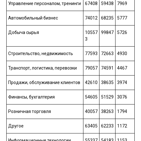
Управление персоналом, тренинги
67408
59438
7969
Автомобильный бизнес
74012
68235
5777
Добыча сырья
10557
99847
5726
3
Строительство, недвижимость
77593
72663
4930
Транспорт, логистика, перевозки
79057
74591
4467
Продажи, обслуживание клиентов
42610
38635
3974
Финансы, бухгалтерия
54605
51529
3076
Розничная торговля
40057
38263
1794
Другое
63405
62233
1172
Информационные технологии
55337
54183
1153