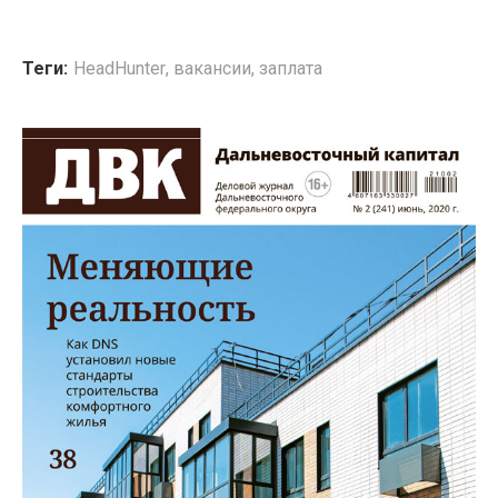
Теги:
HeadHunter
,
вакансии
,
заплата