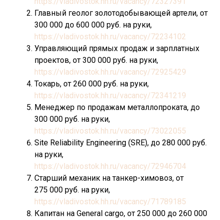
https://vladivostok.hh.ru/vacancy/72327391
Главный геолог золотодобывающей артели, от
300 000 до 600 000 руб. на руки,
https://vladivostok.hh.ru/vacancy/72234102
Управляющий прямых продаж и зарплатных
проектов, от 300 000 руб. на руки,
https://vladivostok.hh.ru/vacancy/72925429
Токарь, от 260 000 руб. на руки,
https://vladivostok.hh.ru/vacancy/72341219
Менеджер по продажам металлопроката, до
300 000 руб. на руки,
https://vladivostok.hh.ru/vacancy/73022055
Site Reliability Engineering (SRE), до 280 000 руб.
на руки,
https://vladivostok.hh.ru/vacancy/72946704
Старший механик на танкер-химовоз, от
275 000 руб. на руки,
https://vladivostok.hh.ru/vacancy/71789185
Капитан на General cargo, от 250 000 до 260 000