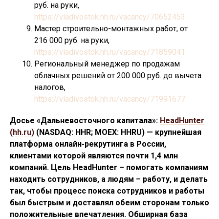
руб. на руки,
https://vladivostok.hh.ru/vacancy/70652453
Мастер строительно-монтажных работ, от
216 000 руб. на руки,
https://vladivostok.hh.ru/vacancy/71859041
Региональный менеджер по продажам
облачных решений от 200 000 руб. до вычета
налогов,
https://vladivostok.hh.ru/vacancy/71991677
Досье «Дальневосточного капитала»:
HeadHunter
(hh.ru)
(NASDAQ: HHR; MOEX: HHRU) — крупнейшая
платформа онлайн-рекрутинга в России,
клиентами которой являются почти 1,4 млн
компаний. Цель HeadHunter – помогать компаниям
находить сотрудников, а людям – работу, и делать
так, чтобы процесс поиска сотрудников и работы
был быстрым и доставлял обеим сторонам только
положительные впечатления. Обширная база