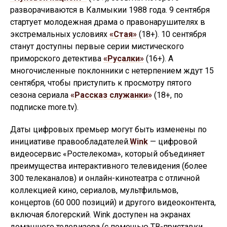
разворачиваются в Калмыкии 1988 года. 9 сентября
стартует молодежная драма о правонарушителях в
экстремальных условиях
«Стая»
(18+). 10 сентября
станут доступны первые серии мистического
приморского детектива
«Русалки»
(16+). А
многочисленные поклонники с нетерпением ждут 15
сентября, чтобы приступить к просмотру пятого
сезона сериала
«Рассказ служанки»
(18+, по
подписке more.tv).
Даты цифровых премьер могут быть изменены по
инициативе правообладателей.
Wink
— цифровой
видеосервис «Ростелекома», который объединяет
преимущества интерактивного телевидения (более
300 телеканалов) и онлайн-кинотеатра с отличной
коллекцией кино, сериалов, мультфильмов,
концертов (60 000 позиций) и другого видеоконтента,
включая блогерский. Wink доступен на экранах
домашнего телевизора (с помощью ТВ-приставки,