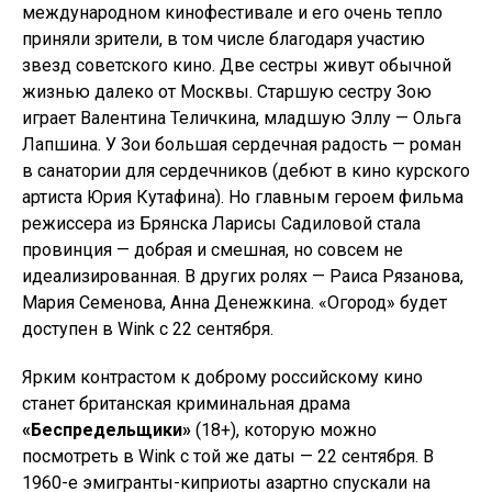
международном кинофестивале и его очень тепло
приняли зрители, в том числе благодаря участию
звезд советского кино. Две сестры живут обычной
жизнью далеко от Москвы. Старшую сестру Зою
играет Валентина Теличкина, младшую Эллу — Ольга
Лапшина. У Зои большая сердечная радость — роман
в санатории для сердечников (дебют в кино курского
артиста Юрия Кутафина). Но главным героем фильма
режиссера из Брянска Ларисы Садиловой стала
провинция — добрая и смешная, но совсем не
идеализированная. В других ролях — Раиса Рязанова,
Мария Семенова, Анна Денежкина. «Огород» будет
доступен в Wink c 22 сентября.
Ярким контрастом к доброму российскому кино
станет британская криминальная драма
«Беспредельщики»
(18+), которую можно
посмотреть в Wink с той же даты — 22 сентября. В
1960-е эмигранты-киприоты азартно спускали на