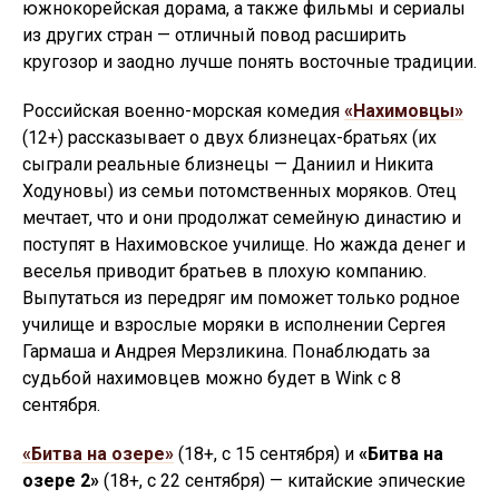
южнокорейская дорама, а также фильмы и сериалы
из других стран — отличный повод расширить
кругозор и заодно лучше понять восточные традиции.
Российская военно-морская комедия
«Нахимовцы»
(12+) рассказывает о двух близнецах-братьях (их
сыграли реальные близнецы — Даниил и Никита
Ходуновы) из семьи потомственных моряков. Отец
мечтает, что и они продолжат семейную династию и
поступят в Нахимовское училище. Но жажда денег и
веселья приводит братьев в плохую компанию.
Выпутаться из передряг им поможет только родное
училище и взрослые моряки в исполнении Сергея
Гармаша и Андрея Мерзликина. Понаблюдать за
судьбой нахимовцев можно будет в Wink с 8
сентября.
«Битва на озере»
(18+, с 15 сентября) и
«Битва на
озере 2»
(18+, с 22 сентября) — китайские эпические