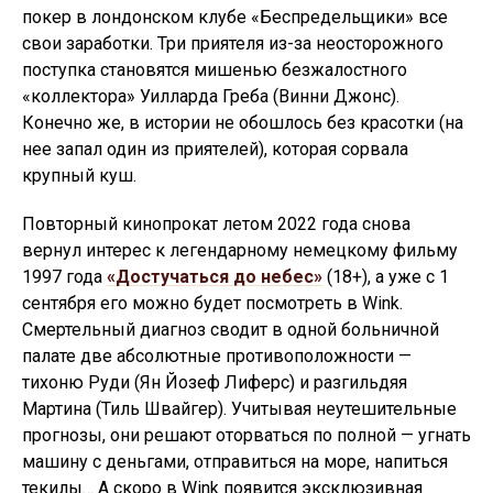
покер в лондонском клубе «Беспредельщики» все
свои заработки. Три приятеля из-за неосторожного
поступка становятся мишенью безжалостного
«коллектора» Уилларда Греба (Винни Джонс).
Конечно же, в истории не обошлось без красотки (на
нее запал один из приятелей), которая сорвала
крупный куш.
Повторный кинопрокат летом 2022 года снова
вернул интерес к легендарному немецкому фильму
1997 года
«Достучаться до небес»
(18+), а уже с 1
сентября его можно будет посмотреть в Wink.
Смертельный диагноз сводит в одной больничной
палате две абсолютные противоположности —
тихоню Руди (Ян Йозеф Лиферс) и разгильдяя
Мартина (Тиль Швайгер). Учитывая неутешительные
прогнозы, они решают оторваться по полной — угнать
машину с деньгами, отправиться на море, напиться
текилы… А скоро в Wink появится эксклюзивная