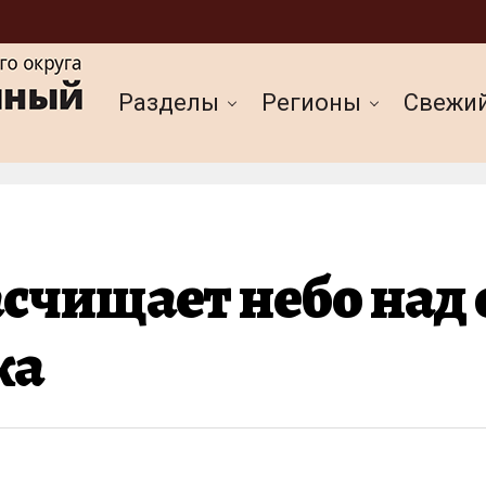
Разделы
Регионы
Cвежи
асчищает небо над
ка