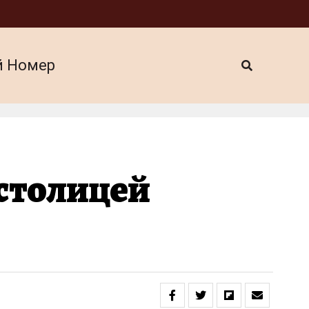
й Номер
 столицей