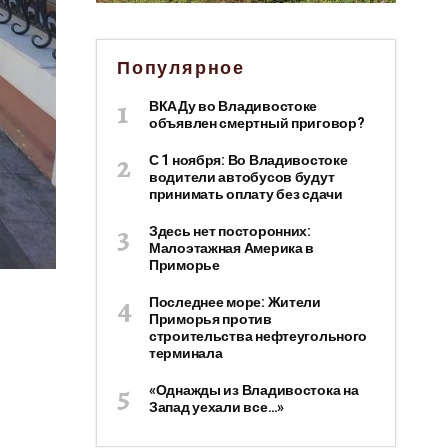
Популярное
ВКАДу во Владивостоке
объявлен смертный приговор?
С 1 ноября: Во Владивостоке
водители автобусов будут
принимать оплату без сдачи
Здесь нет посторонних:
Малоэтажная Америка в
Приморье
Последнее море: Жители
Приморья против
строительства нефтеугольного
терминала
«Однажды из Владивостока на
Запад уехали все…»