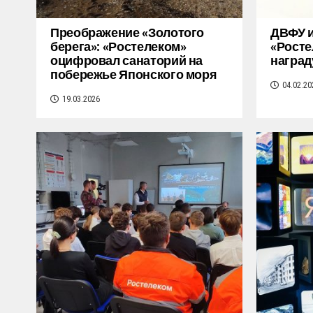
Преображение «Золотого
ДВФУ и
берега»: «Ростелеком»
«Росте
оцифровал санаторий на
наград
побережье Японского моря
04.02.20
19.03.2026