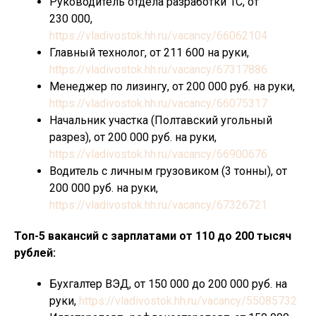
Руководитель отдела разработки 1С, от
230 000,
https://vladivostok.hh.ru/vacancy/66062104
Главный технолог, от 211 600 на руки,
https://vladivostok.hh.ru/vacancy/67317886
Менеджер по лизингу, от 200 000 руб. на руки,
https://vladivostok.hh.ru/vacancy/66075317
Начальник участка (Полтавский угольный
разрез), от 200 000 руб. на руки,
https://vladivostok.hh.ru/vacancy/66900676
Водитель с личным грузовиком (3 тонны), от
200 000 руб. на руки,
https://vladivostok.hh.ru/vacancy/67326721
Топ-5 вакансий с зарплатами от 110 до 200 тысяч
рублей:
Бухгалтер ВЭД, от 150 000 до 200 000 руб. на
руки,
https://vladivostok.hh.ru/vacancy/55085732