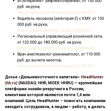
Иглотерапевт- рефлексотерапевт, от 150 000
руб. на руки,
https://vladivostok.hh.ru/vacancy/55206574
Водитель лесовоза (категория Е) с КМУ, от 150
000 руб. на руки,
https://vladivostok.hh.ru/vacancy/66662211
Региональный управляющий розничной сети,
от 120 000 до 180 000 руб. на руки,
https://vladivostok.hh.ru/vacancy/66869629
Врач анестезиолог-реаниматолог, от 110 000
руб. до вычета налогов,
https://vladivostok.hh.ru/vacancy/67143797
Досье «Дальневосточного капитала»:
HeadHunter
(hh.ru)
(NASDAQ: HHR; MOEX: HHRU) — крупнейшая
платформа онлайн-рекрутинга в России,
клиентами которой являются почти 1,4 млн
компаний. Цель HeadHunter – помогать компаниям
находить сотрудников, а людям – работу, и делать