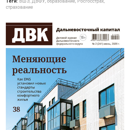
Теги:
ВШЭ
,
ДВФУ
,
образование
,
Росгосстрах
,
страхование