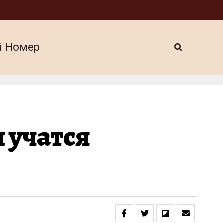
й Номер
 учатся