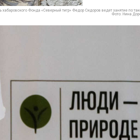
ь хабаровского Фонда «Северный тигр» Федор Сидоров
ведет занятие по так
Фото: Нина Дор