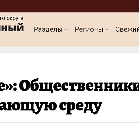
Разделы
Регионы
Cвежи
е»: Общественники
жающую среду