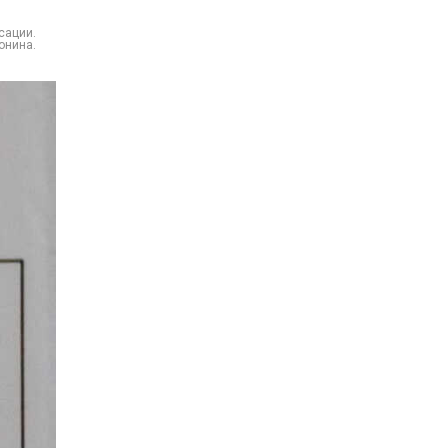
сации.
онина.