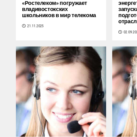
«Ростелеком» погружает
энерге
владивостокских
запуск
школьников в мир телекома
подгот
отрасл
21.11.2025
02.09.20