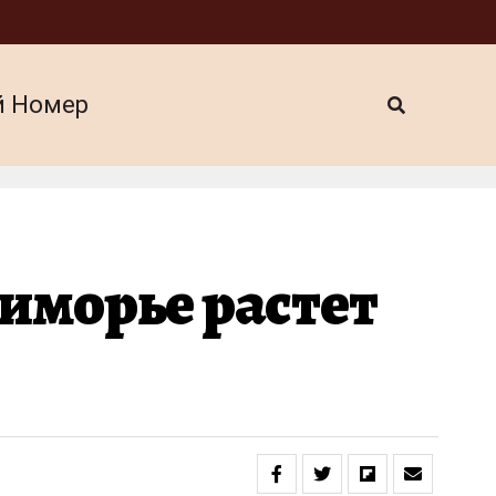
й Номер
риморье растет