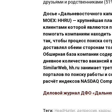
друзьями и родственниками (51%
Досье «Дальневосточного кап
MOEX: HHRU) — крупнейшая пла
клиентами которой являются по
помогать компаниям находить 
так, чтобы процесс поиска со
доставлял обеим сторонам то
Обширная база компании содер
дневное количество вакансий в
SimilarWeb, hh.ru занимает тре
порталов по поиску работы и с
расчёт индексов NASDAQ Composi
Деловой журнал ДФО «Дальне
Теги:
HeadHunter
,
депрессия
,
кадры