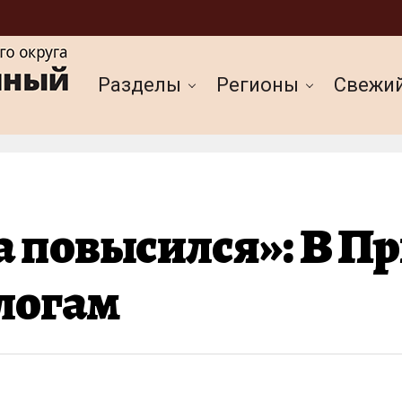
Разделы
Регионы
Cвежи
а повысился»: В П
ологам