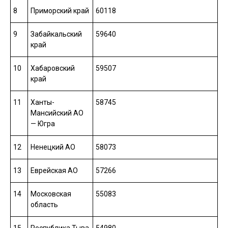
8
Приморский край
60118
9
Забайкальский
59640
край
10
Хабаровский
59507
край
11
Ханты-
58745
Мансийский АО
— Югра
12
Ненецкий АО
58073
13
Еврейская АО
57266
14
Московская
55083
область
15
Республика Тыва
54980