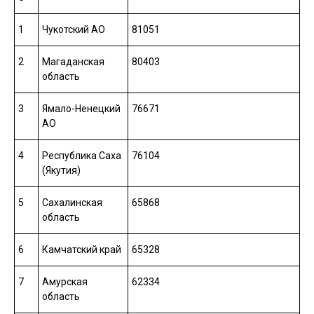
1
Чукотский АО
81051
2
Магаданская
80403
область
3
Ямало-Ненецкий
76671
АО
4
Республика Саха
76104
(Якутия)
5
Сахалинская
65868
область
6
Камчатский край
65328
7
Амурская
62334
область