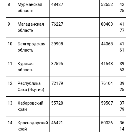
8
Мурманская
48427
52652
42
область
25
9
Магаданская
76227
80403
41
область
77
10
Белгородская
39908
44068
41
область
61
11
Курская
37595
41548
39
область
53
12
Республика
72179
76104
39
Саха (Якутия)
25
13
Хабаровский
55728
59507
37
край
79
14
Краснодарский
46421
50036
36
край
14