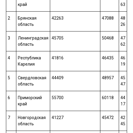
край
63
2
Брянская
42263
47088
48
область
26
3
Ленинградская
45705
50468
47
область
62
4
Республика
41816
46435
46
Карелия
19
5
Свердловская
44409
48957
45
область
47
6
Приморский
55700
60118
44
край
17
7
Новгородская
41227
45472
42
область
45