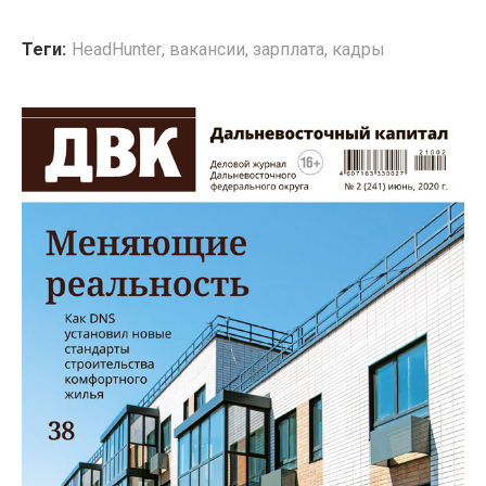
Теги:
HeadHunter
,
вакансии
,
зарплата
,
кадры