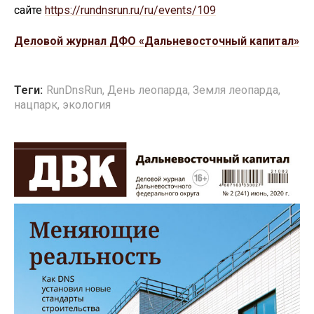
сайте
https://rundnsrun.ru/ru/events/109
Деловой журнал ДФО «Дальневосточный капитал»
Теги:
RunDnsRun
,
День леопарда
,
Земля леопарда
,
нацпарк
,
экология