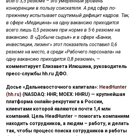
всего 3,5 резюме – это умеренный уровень
конкуренции в пользу соискателя. А ряд сфер по-
прежнему испытывает ощутимый дефицит кадров. Так,
в сфере «Медицина» на одну вакансию приходится
всего лишь 0,5 резюме при норме в 5-6 резюме на
вакансию. В «Добыче сырья» и в сфере «Банки,
инвестиции, лизинг» этот показатель составил 0,6
резюме на место, а среди «Рабочего персонала» на
одну вакансию приходится 0,8 резюме»,
—
комментирует Елизавета Илюшина, руководитель
пресс-службы hh.ru ДФО.
Досье «Дальневосточного капитала»:
HeadHunter
(hh.ru)
(NASDAQ: HHR; MOEX: HHRU) — крупнейшая
платформа онлайн-рекрутинга в России,
клиентами которой являются почти 1,4 млн
компаний. Цель HeadHunter – помогать компаниям
находить сотрудников, а людям – работу, и делать
так, чтобы процесс поиска сотрудников и работы