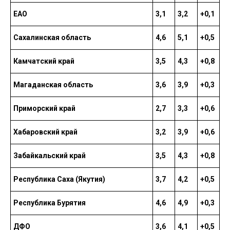
ЕАО
3,1
3,2
+0,1
Сахалинская область
4,6
5,1
+0,5
Камчатский край
3,5
4,3
+0,8
Магаданская область
3,6
3,9
+0,3
Приморский край
2,7
3,3
+0,6
Хабаровский край
3,2
3,9
+0,6
Забайкальский край
3,5
4,3
+0,8
Республика Саха (Якутия)
3,7
4,2
+0,5
Республика Бурятия
4,6
4,9
+0,3
ДФО
3,6
4,1
+0,5