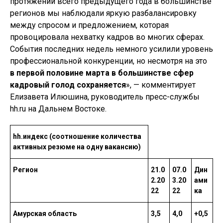
протяжении всего предыдущего года в большинстве
регионов мы наблюдали яркую разбалансировку
между спросом и предложением, которая
провоцировала нехватку кадров во многих сферах.
События последних недель немного усилили уровень
профессиональной конкуренции, но несмотря на это
в первой половине марта в большинстве сфер
кадровый голод сохраняется
», — комментирует
Елизавета Илюшина, руководитель пресс-службы
hh.ru на Дальнем Востоке.
hh.индекс (соотношение количества
активных резюме на одну вакансию)
Регион
21.0
07.0
Дин
2.20
3.20
ами
22
22
ка
Амурская область
3,5
4,0
+0,5