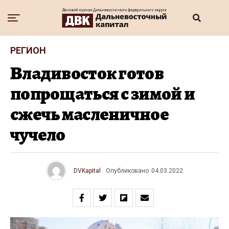
РЕГИОН
Владивосток готов
попрощаться с зимой и
сжечь масленичное
чучело
DVKapital
Опубликовано
04.03.2022