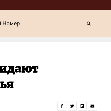
й Номер
жидают
ья