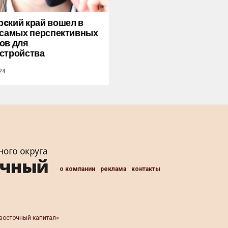
cкий край вошел в
 самых перспективных
ов для
стройства
24
о компании
реклама
контакты
восточный капитал»