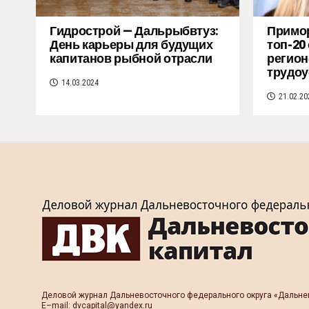
Гидрострой — Дальрыбвтуз:
Примор
День карьеры для будущих
топ-20
капитанов рыбной отрасли
регион
трудоу
14.03.2024
21.02.20
Деловой журнал Дальневосточного федерального округа «Дальне
Е–mail:
dvcapital@yandex.ru