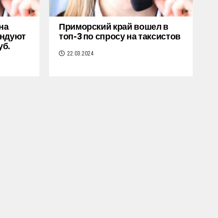
на
Приморский край вошел в
ендуют
топ-3 по спросу на таксистов
уб.
22.03.2024