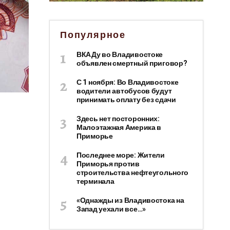
Популярное
ВКАДу во Владивостоке
объявлен смертный приговор?
С 1 ноября: Во Владивостоке
водители автобусов будут
принимать оплату без сдачи
Здесь нет посторонних:
Малоэтажная Америка в
Приморье
Последнее море: Жители
Приморья против
строительства нефтеугольного
терминала
«Однажды из Владивостока на
Запад уехали все…»