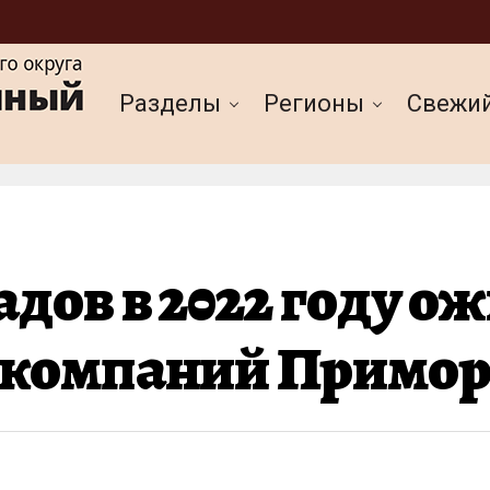
Разделы
Регионы
Cвежи
дов в 2022 году о
 компаний Примор