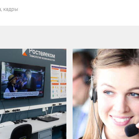
а
,
кадры