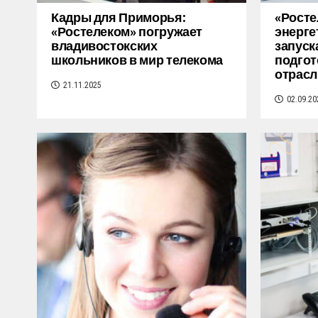
Кадры для Приморья:
«Росте
«Ростелеком» погружает
энерге
владивостокских
запуск
школьников в мир телекома
подгот
отрасл
21.11.2025
02.09.20