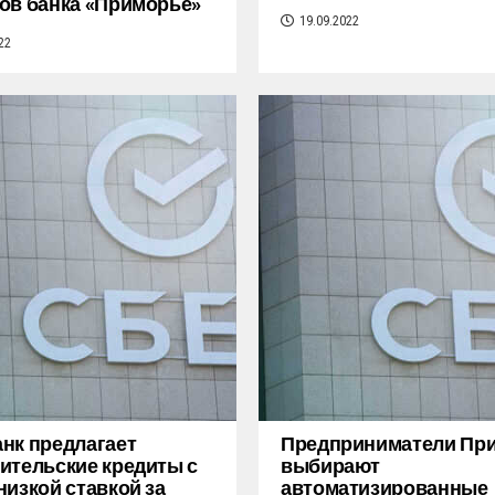
ов банка «Приморье»
19.09.2022
22
нк предлагает
Предприниматели Пр
ительские кредиты с
выбирают
низкой ставкой за
автоматизированные