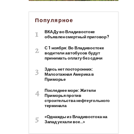
Популярное
ВКАДу во Владивостоке
объявлен смертный приговор?
С 1 ноября: Во Владивостоке
водители автобусов будут
принимать оплату без сдачи
Здесь нет посторонних:
Малоэтажная Америка в
Приморье
Последнее море: Жители
Приморья против
строительства нефтеугольного
терминала
«Однажды из Владивостока на
Запад уехали все…»