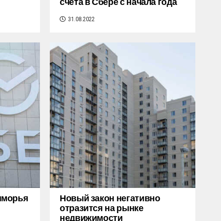
счета в Сбере с начала года
31.08.2022
иморья
Новый закон негативно
отразится на рынке
недвижимости