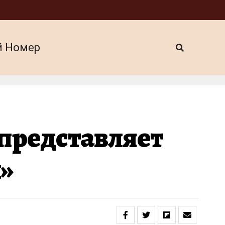
й Номер
 представляет
»