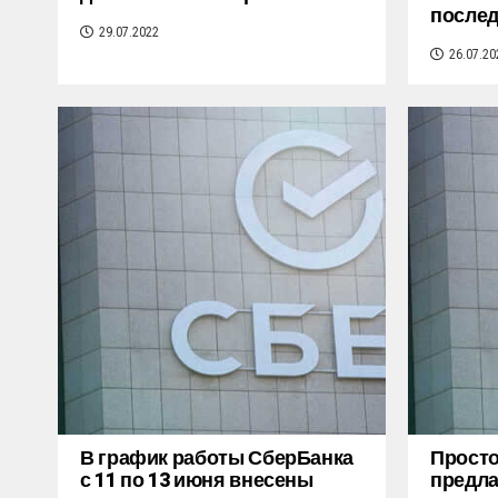
послед
29.07.2022
26.07.20
В график работы СберБанка
Просто
с 11 по 13 июня внесены
предла