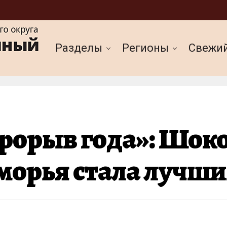
Разделы
Регионы
Cвежи
рорыв года»: Шок
морья стала лучш