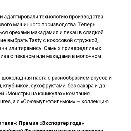
и адаптировали технологию производства
ового машинного производства. Теперь
ься орехами макадамия и пекан в сладкой
ие выбрать Tasty c кокосовой стружкой,
ранч или тирамису. Самых привередливых
лива с пеканом или макадами в молочном
y шоколадная паста с разнообразием вкусов и
, клубникой, сухофруктами, без сахара и др.
й «Монстры на каникулах» компания
tures, а с «Союзмультфильмом» — коллекцию
итала»:
Премия «Экспортер года»
сийской Федерации и входит в перечень