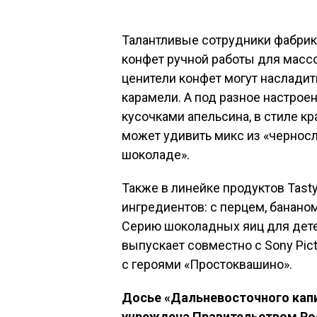
Талантливые сотрудники фабрик
конфет ручной работы для масс
ценители конфет могут насладит
карамели. А под разное настроен
кусочками апельсина, в стиле к
может удивить микс из «чернос
шоколаде».
Также в линейке продуктов Tast
ингредиентов: с перцем, бананом
Серию шоколадных яиц для дете
выпускает совместно с Sony Pic
с героями «Простоквашино».
Досье «Дальневосточного кап
учреждена Правительством Рос