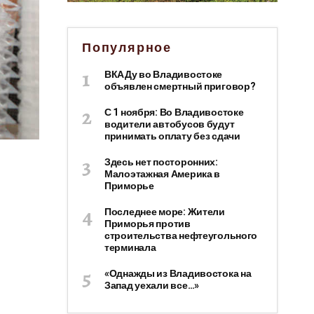
Популярное
ВКАДу во Владивостоке
объявлен смертный приговор?
С 1 ноября: Во Владивостоке
водители автобусов будут
принимать оплату без сдачи
Здесь нет посторонних:
Малоэтажная Америка в
Приморье
Последнее море: Жители
Приморья против
строительства нефтеугольного
терминала
«Однажды из Владивостока на
Запад уехали все…»