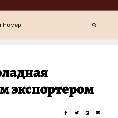
й Номер
оладная
им экспортером