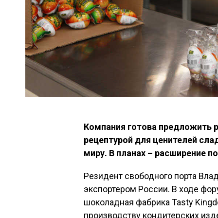
Компания готова предложить р
рецептурой для ценителей сла
миру. В планах – расширение п
Резидент свободного порта Вла
экспортером России. В ходе фо
шоколадная фабрика Tasty Kingd
производству кондитерских изде