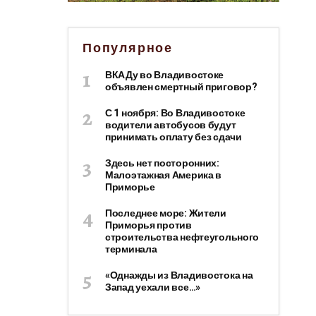
Популярное
ВКАДу во Владивостоке
объявлен смертный приговор?
С 1 ноября: Во Владивостоке
водители автобусов будут
принимать оплату без сдачи
Здесь нет посторонних:
Малоэтажная Америка в
Приморье
Последнее море: Жители
Приморья против
строительства нефтеугольного
терминала
«Однажды из Владивостока на
Запад уехали все…»