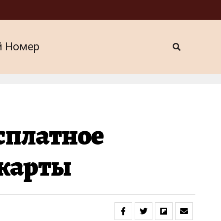
й Номер
сплатное
 карты