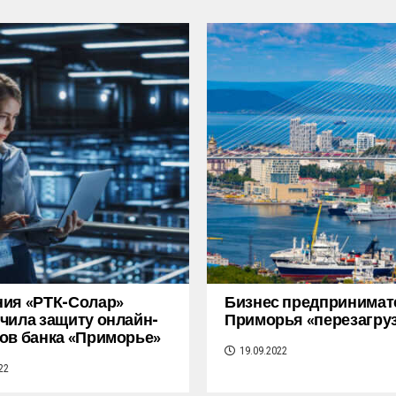
ия «РТК-Солар»
Бизнес предпринимат
чила защиту онлайн-
Приморья «перезагру
ов банка «Приморье»
19.09.2022
22