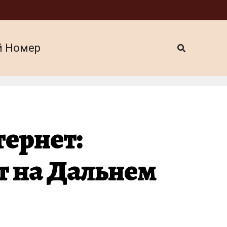
й Номер
ернет:
т на Дальнем