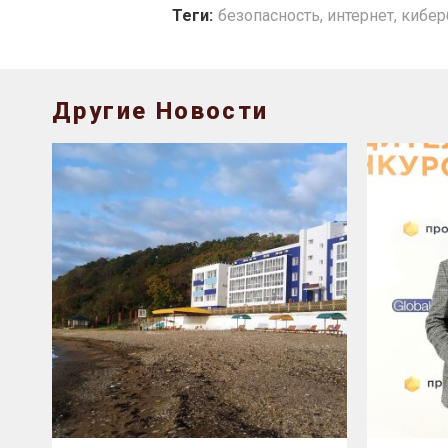
Теги:
безопасность
,
интернет
,
кибер
Другие Новости