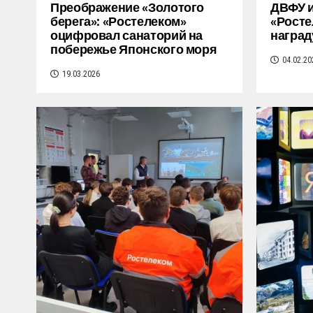
Преображение «Золотого
ДВФУ и
берега»: «Ростелеком»
«Росте
оцифровал санаторий на
наград
побережье Японского моря
04.02.20
19.03.2026