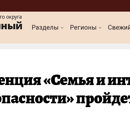
Разделы
Регионы
Cвежи
нция «Семья и инт
опасности» пройде