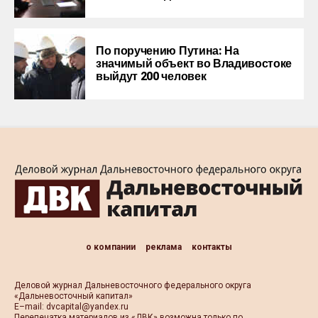
По поручению Путина: На
значимый объект во Владивостоке
выйдут 200 человек
о компании
реклама
контакты
Деловой журнал Дальневосточного федерального округа
«Дальневосточный капитал»
Е–mail:
dvcapital@yandex.ru
Перепечатка материалов из «ДВК» возможна только по