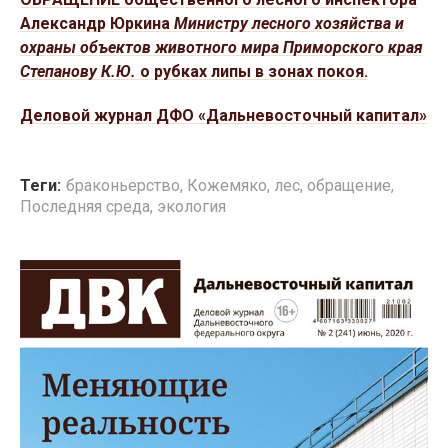
Александр Юркина
Министру лесного хозяйства и
охраны объектов животного мира Приморского края
Степанову К.Ю.
о рубках липы в зонах покоя.
Деловой журнал ДФО «Дальневосточный капитал»
Теги:
браконьерство
,
Кожемяко
,
лес
,
обращение
,
Последняя среда
,
экология