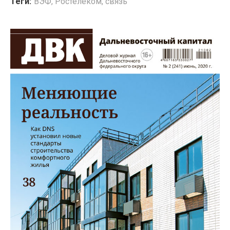
Теги:
ВЭФ
,
Ростелеком
,
связь