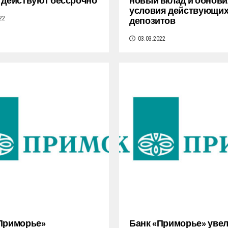
 действуют бессрочно
новый вклад и обнови
условия действующи
депозитов
22
03.03.2022
Приморье»
Банк «Приморье» уве