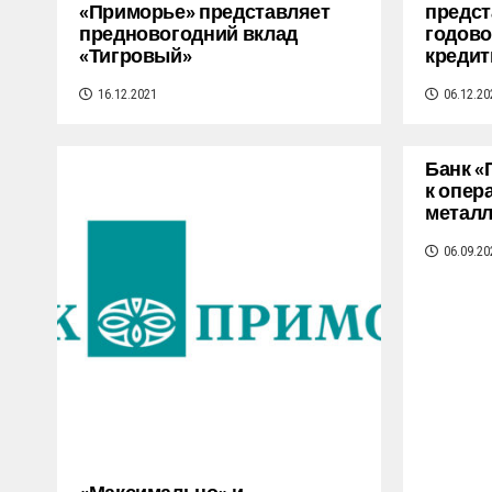
«Приморье» представляет
предст
предновогодний вклад
годово
«Тигровый»
кредит
16.12.2021
06.12.20
Банк «
к опер
метал
06.09.20