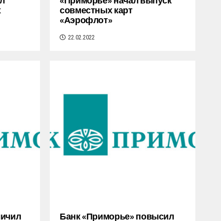
л
«Приморье» начал выпуск
х
совместных карт
«Аэрофлот»
22.02.2022
личил
Банк «Приморье» повысил