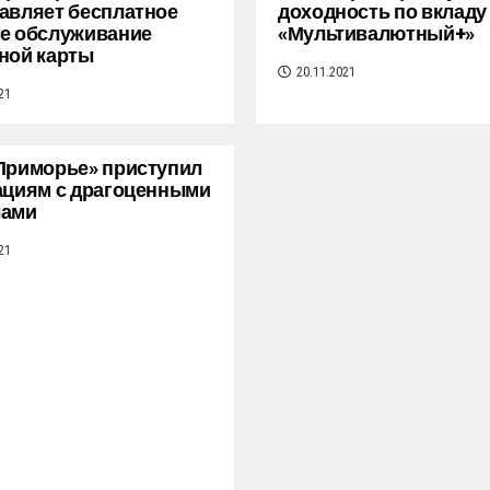
авляет бесплатное
доходность по вкладу
е обслуживание
«Мультивалютный+»
ной карты
20.11.2021
21
Приморье» приступил
ациям с драгоценными
лами
21