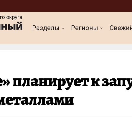
Разделы
Регионы
Cвежи
 планирует к запу
металлами