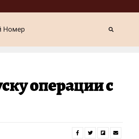
й Номер
ску операции с