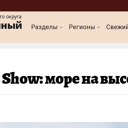
Разделы
Регионы
Cвежи
t Show: море на выс