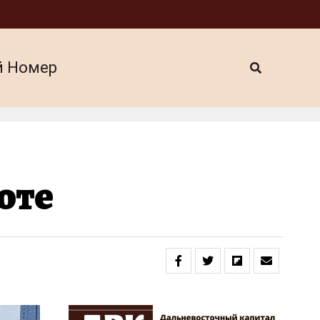
й Номер
оте