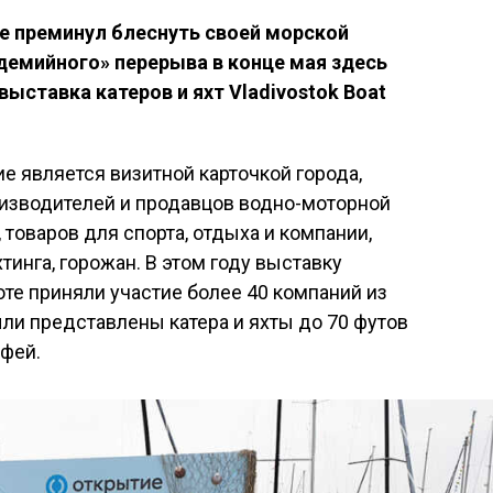
не преминул блеснуть своей морской
емийного» перерыва в конце мая здесь
ставка катеров и яхт Vladivostok Boat
е является визитной карточкой города,
оизводителей и продавцов водно-моторной
 товаров для спорта, отдыха и компании,
инга, горожан. В этом году выставку
оте приняли участие более 40 компаний из
ыли представлены катера и яхты до 70 футов
рфей.