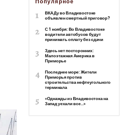
Популярное
ВКАДу во Владивостоке
объявлен смертный приговор?
С 1 ноября: Во Владивостоке
водители автобусов будут
принимать оплату без сдачи
Здесь нет посторонних:
Малоэтажная Америка в
Приморье
Последнее море: Жители
Приморья против
строительства нефтеугольного
терминала
«Однажды из Владивостока на
Запад уехали все…»