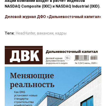
Акции компании входят в расчёт индексов
NASDAQ Composite (IXIC) и NASDAQ Industrial (IXID).
Деловой журнал ДФО «Дальневосточный капитал»
Теги:
HeadHunter
,
вакансии
,
кадры