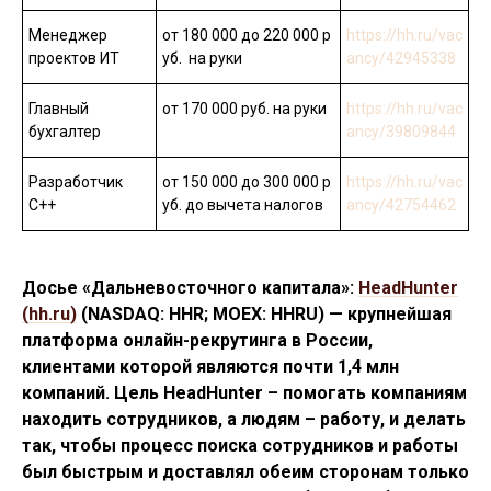
Менеджер
от 180 000 до 220 000 р
https://hh.ru/vac
проектов ИТ
уб. на руки
ancy/42945338
Главный
от 170 000 руб. на руки
https://hh.ru/vac
бухгалтер
ancy/39809844
Разработчик
от 150 000 до 300 000 р
https://hh.ru/vac
С++
уб. до вычета налогов
ancy/42754462
Досье «Дальневосточного капитала»:
HeadHunter
(hh.ru)
(NASDAQ: HHR; MOEX: HHRU) — крупнейшая
платформа онлайн-рекрутинга в России,
клиентами которой являются почти 1,4 млн
компаний. Цель HeadHunter – помогать компаниям
находить сотрудников, а людям – работу, и делать
так, чтобы процесс поиска сотрудников и работы
был быстрым и доставлял обеим сторонам только