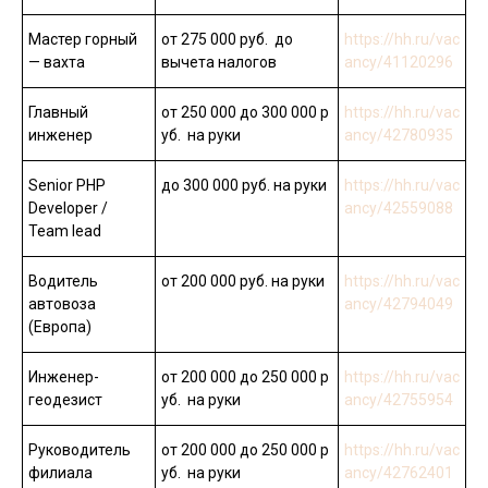
Мастер горный
от 275 000 руб. до
https://hh.ru/vac
— вахта
вычета налогов
ancy/41120296
Главный
от 250 000 до 300 000 р
https://hh.ru/vac
инженер
уб. на руки
ancy/42780935
Senior PHP
до 300 000 руб. на руки
https://hh.ru/vac
Developer /
ancy/42559088
Team lead
Водитель
от 200 000 руб. на руки
https://hh.ru/vac
автовоза
ancy/42794049
(Европа)
Инженер-
от 200 000 до 250 000 р
https://hh.ru/vac
геодезист
уб. на руки
ancy/42755954
Руководитель
от 200 000 до 250 000 р
https://hh.ru/vac
филиала
уб. на руки
ancy/42762401