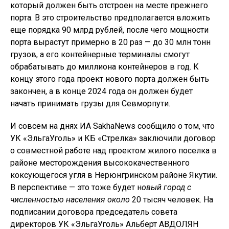
который должен быть отстроен на месте прежнего
порта. В это строительство предполагается вложить
еще порядка 90 млрд рублей, после чего мощности
порта вырастут примерно в 20 раз — до 30 млн тонн
грузов, а его контейнерные терминалы смогут
обрабатывать до миллиона контейнеров в год. К
концу этого года проект нового порта должен быть
закончен, а в конце 2024 года он должен будет
начать принимать грузы для Севморпути.
И совсем на днях ИА SakhaNews сообщило о том, что
УК «ЭльгаУголь» и КБ «Стрелка» заключили договор
о совместной работе над проектом жилого поселка в
районе месторождения высококачественного
коксующегося угля в Нерюнгринском районе Якутии.
В перспективе — это тоже будет н
овый город с
численностью населения около
20 тысяч человек. На
подписании договора председатель совета
директоров УК «ЭльгаУголь» Альберт АВДОЛЯН