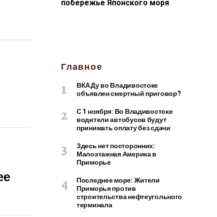
побережье Японского моря
Главное
ВКАДу во Владивостоке
объявлен смертный приговор?
С 1 ноября: Во Владивостоке
водители автобусов будут
принимать оплату без сдачи
Здесь нет посторонних:
Малоэтажная Америка в
Приморье
ее
Последнее море: Жители
Приморья против
строительства нефтеугольного
терминала