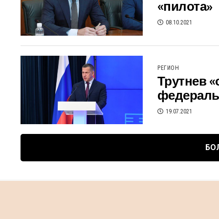
«пилота»
08.10.2021
РЕГИОН
Трутнев «
федеральн
19.07.2021
БО