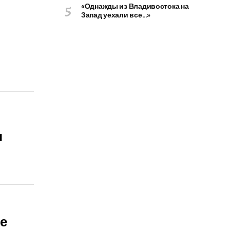
«Однажды из Владивостока на
Запад уехали все…»
я
е